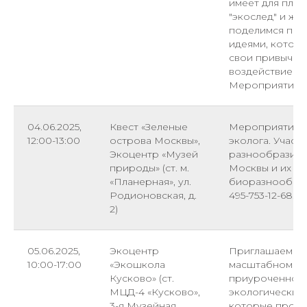
имеет для план
"экослед" и жи
поделимся пра
идеями, которы
свои привычки 
воздействие н
Мероприятие 6 
04.06.2025,
Квест «Зеленые
Мероприятие 
12:00-13:00
острова Москвы»,
эколога. Участ
Экоцентр «Музей
разнообразии 
природы» (ст. м.
Москвы и их ро
«Планерная», ул.
биоразнообрази
Родионовская, д.
495-753-12-68.
2)
05.06.2025,
Экоцентр
Приглашаем вас
10:00-17:00
«Экошкола
масштабном фе
Кусково» (ст.
приуроченном 
МЦД-4 «Кусково»,
экологические 
3-я Музейная
которые прове