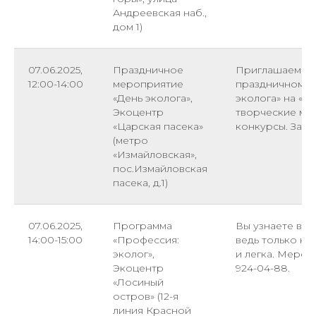
Андреевская наб.,
дом 1)
07.06.2025,
Праздничное
Приглашаем гос
12:00-14:00
мероприятие
праздничном м
«День эколога»,
эколога» на «Ц
Экоцентр
творческие мас
«Царская пасека»
конкурсы. Запи
(метро
«Измайловская»,
пос.Измайловская
пасека, д.1)
07.06.2025,
Программа
Вы узнаете все
14:00-15:00
«Профессия:
ведь только на
эколог»,
и легка. Меропр
Экоцентр
924-04-88.
«Лосиный
остров» (12-я
линия Красной