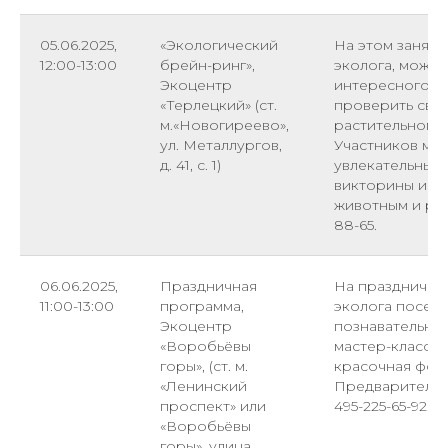
05.06.2025,
«Экологический
На этом занят
12:00-13:00
брейн-ринг»,
эколога, можно
Экоцентр
интересного о 
«Терлецкий» (ст.
проверить сво
м.«Новогиреево»,
растительном 
ул. Металлургов,
Участников ме
д. 41, с. 1)
увлекательные
викторины и з
животным и рас
88-65.
06.06.2025,
Праздничная
На празднично
11:00-13:00
программа,
эколога посети
Экоцентр
познавательная
«Воробьёвы
мастер-классы,
горы», (ст. м.
красочная фот
«Ленинский
Предварительна
проспект» или
495-225-65-92.
«Воробьёвы
горы», улица