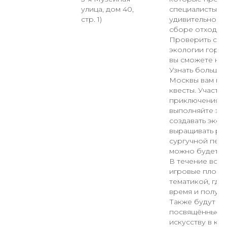
улица, дом 40,
специалисты, о
стр. 1)
удивительном м
сборе отходов 
Проверить свои
экологии город
вы сможете на 
Узнать больше 
Москвы вам по
квесты. Участв
приключениях, 
выполняйте зад
создавать экол
выращивать рас
сургучной печа
можно будет на
В течение всег
игровые площа
тематикой, где
время и получи
Также будут ра
посвящённые п
искусству в кам