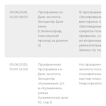
05.06.2025,
Программа ко
В программе в
14:00-16:00
Дню эколога,
«Экопривычки»,
Экоцентр Дом
викторина «Эко
лани,
«Заповедные о
(г.Зеленоград,
секреты полез
Никольский
привычек, соз
проезд за домом
из вторичных м
2)
увлекательный 
Запись по телеф
05.06.2025,
Праздничная
На празднично
13:00-14:00
программа ко
эколога посети
Дню эколога,
познавательная
Экоцентр
мастер-классы,
«Кузьминки» (ст.
Мероприятие 6+.
м.«Кузьминки»,
улица
Кузьминская, дом
10, стр.1)