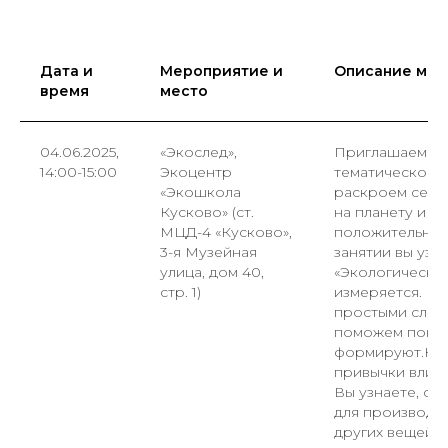
Дата и
Мероприятие и
Описание мер
время
место
04.06.2025,
«Экослед»,
Приглашаем ва
14:00-15:00
Экоцентр
тематическое з
«Экошкола
раскроем секр
Кусково» (ст.
на планету и н
МЦД-4 «Кусково»,
положительный
3-я Музейная
занятии вы узна
улица, дом 40,
«Экологический
стр. 1)
измеряется. М
простыми слов
поможем понят
формируют.Как
привычки влия
Вы узнаете, ск
для производст
других вещей, 