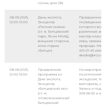
сосны, дом 28)
08.06.2025,
День эколога,
Праздничное м
12:00-13:00
Экоцентр
посвященное Д
«Лесная сказка»
которого всех 
(ст. м. Битцевский
различные акти
парк, 36 км МКАД,
мастер-классы,
внешняя сторона,
игры, связанны
зона отдыха
природы. Мероп
«Битца»)
410-21-49 или ep
skazka@eco.mos
08.06.2025,
Праздничная
На мероприяти
12:00-15:00
программа ко
посетителей жд
Дню эколога,
экскурсия, тво
Экоцентр
викторины, игр
«Битцевский лес»
Запись и подро
(ст. м.
306-56-50 и ept
«Новоясеневская/
Битцевский