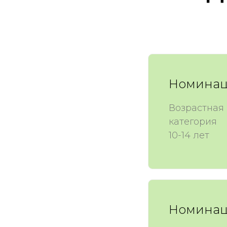
Номинац
Возрастная
категория
10-14 лет
Номинац