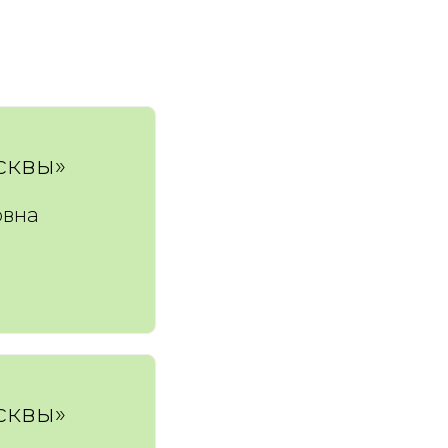
сквы»
овна
сквы»