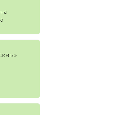
вна
на
сквы»