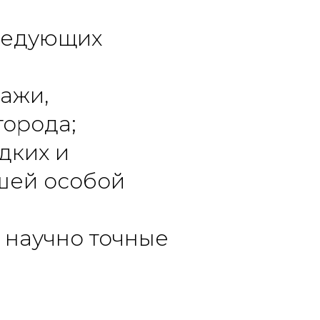
следующих
ажи,
орода;
дких и
шей особой
 научно точные