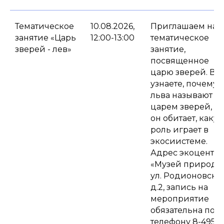
Тематическое
10.08.2026,
Приглашаем на
занятие «Царь
12:00-13:00
тематическое
зверей - лев»
занятие,
посвященное
царю зверей. Вы
узнаете, почему
льва называют
царем зверей, гд
он обитает, каку
роль играет в
экосиистеме.
Адрес экоцентра
«Музей природы
ул. Родионовская
д.2, запись на
мероприятие
обязательна по
телефону 8-495-