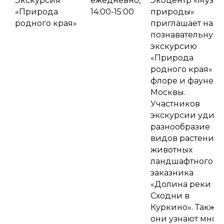
Экскурсия
ежедневно,
Экоцентр «Музе
«Природа
14:00-15:00
природы»
родного края»
приглашает на
познавательную
экскурсию
«Природа
родного края» о
флоре и фауне
Москвы.
Участников
экскурсии удив
разнообразие
видов растений 
животных
ландшафтного
заказника
«Долина реки
Сходни в
Куркино». Также
они узнают мног