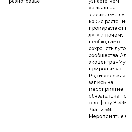
разнотравье»
узнаете, чем
уникальна
экосистема луга,
какие растения
произрастают на
лугу и почему
необходимо
сохранять лугов
сообщества. Адр
экоцентра «Музе
природы» ул.
Родионовская, д.
запись на
мероприятие
обязательна по
телефону 8-495-
753-12-68.
Мероприятие 6+.