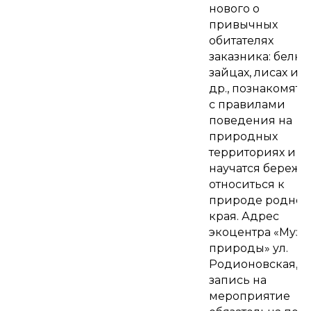
нового о
привычных
обитателях
заказника: белках
зайцах, лисах и
др., познакомятс
с правилами
поведения на
природных
территориях и
научатся бережн
относиться к
природе родног
края. Адрес
экоцентра «Музе
природы» ул.
Родионовская, д.
запись на
мероприятие