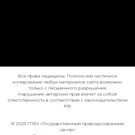
Все права защищены. Полное или частичное
копирование любых материалов сайта возможно
только с письменного разрешения.
Нарушение авторских прав влечет за собой
ответственность в соответствии с законодательством
РФ.
© 2025 ГПБУ «Государственный природоохранный
центр»