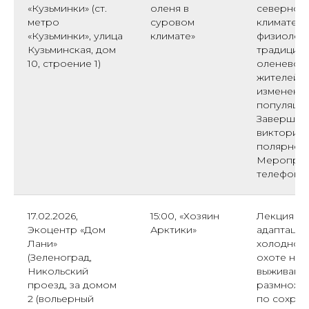
«Кузьминки» (ст.
оленя в
северного
метро
суровом
климате» 
«Кузьминки», улица
климате»
физиологи
Кузьминская, дом
традицио
10, строение 1)
оленеводс
жителей с
изменений
популяции
Завершит
викторино
полярного
Мероприят
телефону: 
17.02.2026,
15:00, «Хозяин
Лекция о 
Экоцентр «Дом
Арктики»
адаптации
Лани»
холодному
(Зеленоград,
охоте на 
Никольский
выживания
проезд, за домом
размноже
2 (вольерный
по сохран