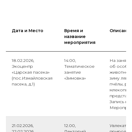
Дата и Место
Время и
Описани
название
мероприятия
18.02.2026,
14:00,
На заняти
Экоцентр
Тематическое
об особен
«Царская пасека»
занятие
животном 
(пос.Измайловская
«Зимовка»
зиму лягу
пасека, д.1)
пчёлы, ра
млекопит
представи
Запись не
Мероприя
21.02.2026,
12.00,
Увлекател
22.02.2026,
Лекторий
природе, 