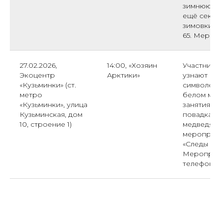
зимнюю сп
ещё секр
зимовки. З
65. Мероп
27.02.2026,
14:00, «Хозяин
Участник
Экоцентр
Арктики»
узнают мн
«Кузьминки» (ст.
символе р
метро
белом мед
«Кузьминки», улица
занятия п
Кузьминская, дом
повадках,
10, строение 1)
медведя. 
мероприя
«Следы на
Мероприят
телефону: 