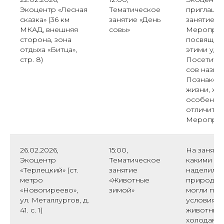
Экоцентр «Лесная
Тематическое
приглашае
сказка» (36 км
занятие «День
занятие «Д
МКАД, внешняя
совы»
Мероприя
сторона, зона
посвящено
отдыха «Битца»,
этими уди
стр. 8)
Посетител
сов назыв
Познакомя
жизни, ха
особенно
отличител
Мероприя
26.02.2026,
15:00,
На заняти
Экоцентр
Тематическое
какими п
«Терлецкий» (ст.
занятие
наделила 
метро
«Животные
природа д
«Новогиреево»,
зимой»
могли пер
ул. Металлургов, д.
условия з
41. с. 1)
животные 
холодам, 