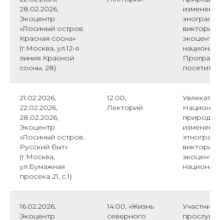
28.02.2026,
изменения
Экоцентр
энографи
«Лосиный остров.
викторины
Красная сосна»
экоцентре
(г.Москва, ул.12-я
националь
линия Красной
Программ
сосны, 28)
посетител
21.02.2026,
12.00,
Увлекател
22.02.2026,
Лекторий
Националь
28.02.2026,
природе, 
Экоцентр
изменения
«Лосиный остров.
этнографи
Русский быт»
викторины
(г.Москва,
экоцентре
ул.Бумажная
националь
просека 21, с.1)
16.02.2026,
14:00, «Жизнь
Участник
Экоцентр
северного
прослуша