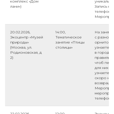
комплекс «Дом
уникально
лани»)
Запись на
телефону: 
Мероприя
20.02.2026,
14:00,
На заняти
Экоцентр «Музей
Тематическое
с разноо
природы»
занятие «Птицы
орнитофа
(Москва, ул.
столицы»
узнаете, 
Родионовская, д
в городе 
2)
правильно
чтоб пере
для них вр
узнаете, 
скоро нач
возвращат
Мероприят
мероприят
телефону 8
22.02.2026,
12:00,
Экоцентр 